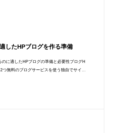
適したHPブログを作る準備
るのに適したHPブログの準備と必要性ブログH
て2つ無料のブログサービスを使う独自でサイト
スとはアカウント登録するだけで、使えるブロ
た日から使えて