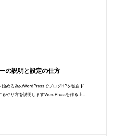
ーの説明と設定の仕方
める為のWordPressでブログHPを独自ド
やり方を説明しますWordPressを作る上で
の設定には下記の流れが必要です1.ドメインの
独自ドメインを取得する2