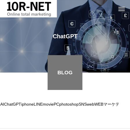
ChatGPT
BLOG
AI
ChatGPT
iphone
LINE
movie
PC
photoshop
SNS
web
WEBマーケティン