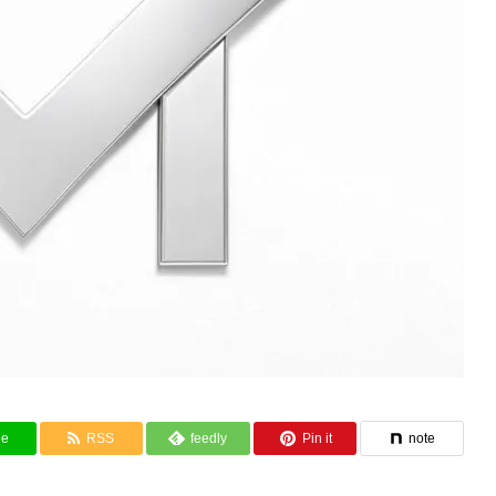
ne
RSS
feedly
Pin it
note