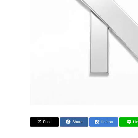
Post
Share
Hatena
Li