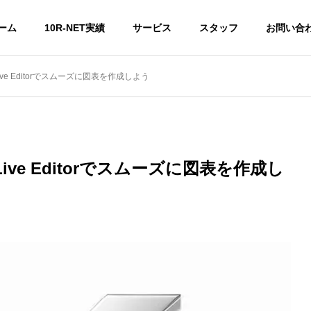
ーム
10R-NET実績
サービス
スタッフ
お問い合
ive Editorでスムーズに図表を作成しよう
Live Editorでスムーズに図表を作成し
ressでSSL認証鍵がマー
【驚愕のマスター動画】PHP
ない理由と対応
日でマスターするための動画
マーケティング
料金に