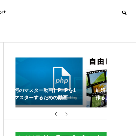
わせ
を1
結婚式余興スケッチブックリレー
アフィリ
！
作る。その④編集
グを作る
ついて