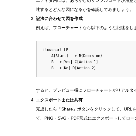
エディタ内には、あらかじめサンプルコードが用意
述するとどんな図になるかを確認してみましょう。
記法に合わせて図を作成
例えば、フローチャートなら以下のような記述をし
flowchart LR

    A[Start] --> B{Decision}

    B -->|Yes| C[Action 1]

すると、プレビュー欄にフローチャートがリアルタ
エクスポートまたは共有
完成したら「Share」ボタンをクリックして、UR
て、PNG・SVG・PDF形式にエクスポートしてロ